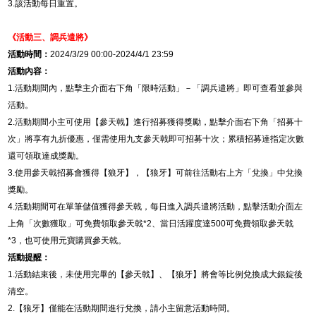
3.
該活動每日重置。
《活動三、調兵遣將》
活動時間：
2024/3/29 00:00-2024/4/1 23:59
活動內容：
1.
活動期間內，點擊主介面右下角「限時活動」－「調兵遣將」即可查看並參與
活動。
2.
活動期間小主可使用【參天戟】進行招募獲得獎勵，點擊介面右下角「招募十
次」將享有九折優惠，僅需使用九支參天戟即可招募十次；累積招募達指定次數
還可領取達成獎勵。
3.
使用參天戟招募會獲得【狼牙】，【狼牙】可前往活動右上方「兌換」中兌換
獎勵。
4.
活動期間可在單筆儲值獲得參天戟，每日進入調兵遣將活動，點擊活動介面左
上角「次數獲取」可免費領取參天戟
*2
、當日活躍度達
500
可免費領取參天戟
*3
，也可使用元寶購買參天戟。
活動提醒：
1.
活動結束後，未使用完畢的【參天戟】、【狼牙】將會等比例兌換成大銀錠後
清空。
2.
【狼牙】僅能在活動期間進行兌換，請小主留意活動時間。