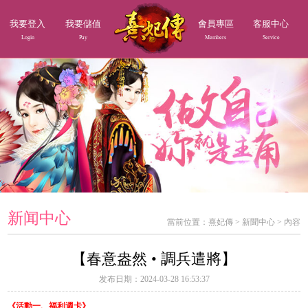
我要登入
我要儲值
會員專區
客服中心
Login
Pay
Members
Service
新闻中心
當前位置：
熹妃傳
>
新聞中心
>
內容
【春意盎然 • 調兵遣將】
发布日期：2024-03-28 16:53:37
《活動一、福利週卡》