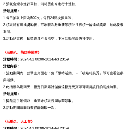
2.
消耗含煙令進行單抽，消耗雲山令進行十連抽。
活動提醒：
1.
每日抽取上限為
500
次，每日
24
點次數重置。
2.
領取所有達成獎勵後，可刷新次數重新累積並且再領一輪達成獎勵，如此反覆
迴圈。
3.
活動結束後，抽獎道具不會清空，下次活動開啟仍可使用。
《活動八、萌娃時裝秀》
活動時間：
2024/4/2 00:00-2024/4/3 23:59
活動內容：
1.
活動期間內，點擊主介面右下角「限時活動」－「萌娃時裝秀」即可查看並參
與活動。
2.
此活動為期兩天，指定日期累計儲值達指定元寶即可獲得該日的萌娃時裝。
活動提醒：
1.
獎勵需手動領取，逾期未領取視同放棄領取。
2.
活動期間每套時裝僅能領取一次。
《活動九、天工盤》
活動時間：
2024/4/2 00:00-2024/4/4 23:59