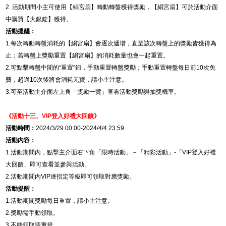
2.
活動期間小主可使用【絹宮扇】轉動轉盤獲得獎勵，【絹宮扇】可於活動介面
中購買【大銀錠】獲得。
活動提醒：
1.
每次轉動轉盤消耗的【絹宮扇】會逐次遞增，直至該次轉盤上的獎勵皆獲得為
止；若轉盤上獎勵重置【絹宮扇】的消耗數量也會一起重置。
2.
可點擊轉盤中間的“重置”鈕，手動重置轉盤獎勵；手動重置轉盤每日前
10
次免
費，超過
10
次後將會消耗元寶，請小主注意。
3.
可至活動主介面左上角「獎勵一覽」查看活動獎勵與抽獎機率。
《活動十三、
VIP
登入好禮大回饋》
活動時間：
2024/3/29 00:00-2024/4/4 23:59
活動內容：
1.
活動期間內，點擊主介面右下角「限時活動」－「精彩活動」
-
「
VIP
登入好禮
大回饋」即可查看並參與活動。
2.
活動期間內
VIP
達指定等級即可領取對應獎勵。
活動提醒：
1.
活動期間獎勵每日重置，請小主注意。
2.
獎勵需手動領取。
3.
不能領取請重登。