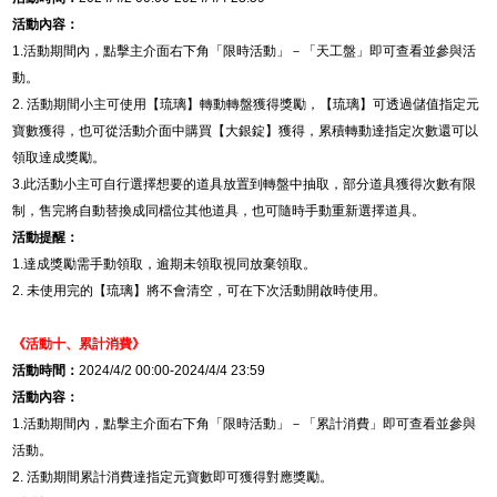
活動內容：
1.
活動期間內，點擊主介面右下角「限時活動」－「
天工盤
」即可查看並參與活
動。
2.
活動期間小主可使用【琉璃】轉動轉盤獲得獎勵，【琉璃】可透過儲值指定元
寶數獲得，也可從活動介面中購買【大銀錠】獲得，累積轉動達指定次數還可以
領取達成獎勵。
3.
此活動小主可自行選擇想要的道具放置到轉盤中抽取，部分道具獲得次數有限
制，售完將自動替換成同檔位其他道具，也可隨時手動重新選擇道具。
活動提醒：
1.
達成獎勵需手動領取，逾期未領取視同放棄領取。
2.
未使用完的【琉璃】將不會清空，可在下次活動開啟時使用。
《活動十、累計消費》
活動時間：
2024/4/2 00:00-2024/4/4 23:59
活動內容：
1.
活動期間內，點擊主介面右下角「限時活動」－「
累計消費
」即可查看並參與
活動。
2.
活動
期間累計消費達指定元寶數即可獲得對應獎勵。