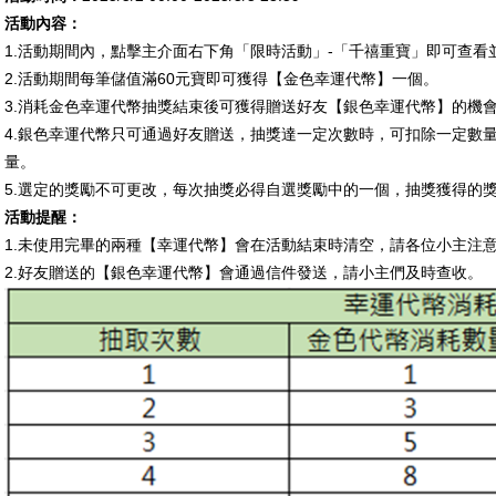
活動內容：
1.
活動期間內，點擊主介面右下角「限時活動」
-
「千禧重寶」即可查看
2.
活動期間每筆儲值滿
60
元寶即可獲得【金色幸運代幣】一個。
3.
消耗金色幸運代幣抽獎結束後可獲得贈送好友【銀色幸運代幣】的機
4.
銀色幸運代幣只可通過好友贈送，抽獎達一定次數時，可扣除一定數
量。
5.
選定的獎勵不可更改，每次抽獎必得自選獎勵中的一個，抽獎獲得的
活動提醒：
1.
未使用完畢的兩種【幸運代幣】會在活動結束時清空，請各位小主注
2.
好友贈送的【銀色幸運代幣】會通過信件發送，請小主們及時查收。