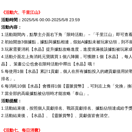
《活動六、
千里江山
》
活動時間：
2025/5/6 00:00-2025/5/8 23:59
活動內容：
1.
活動期間內，點擊主介面右下角「限時活動」－「千里江山」即可查
2.
初始開放
3
個據點，據點與據點相連，假如
A
據點未被玩家佔領，則不
3.
玩家需要消耗【水晶】提升據點攻略進度，進度填滿後該據點被玩家
4.
活動介面左上角消耗元寶購買１個八陣圖，可獲贈１個【水晶】，每
晶】。策畫公公也會在限時活動中釋出【水晶】哦！
5.
每使用
1
個【水晶】累計
1
貢獻，個人在所有據點投入的總貢獻值用於
排名」。
6.
每消耗
10
個【水晶】會獲得
1
個【靈脈貨幣】，可到左上角「兌換」換
7.
當全部的高級據點被佔領時才能攻略「泰山」。
活動提醒：
1.
活動結束後，按照個人貢獻排名、戰區貢獻排名、據點佔領達成給予
2.
活動結束後，【水晶】、【靈脈貨幣】、貢獻值皆會清空。
《活動七、
每日消費
》