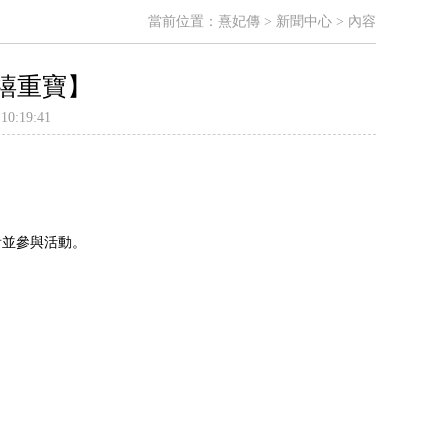
當前位置：
熹妃傳
>
新聞中心
>
內容
千禧重寶】
0:19:41
看並參與活動。