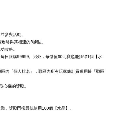
看並參與活動。
能攻略與其相連的
B
據點。
成功攻略。
人每日限購
99999
。另外，每儲值
60
元寶也能獲得
1
個【水
戰區內「個人排名」，戰區內所有玩家總計貢獻用於「戰區
取心儀的獎勵。
獎勵，獎勵門檻最低使用
100
個【水晶】。