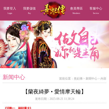
我要登入
我要儲值
會員專區
客服中心
Login
Pay
Members
Service
新闻中心
當前位置：
熹妃傳
>
新聞中心
>
內容
【蘭夜綺夢 • 愛情摩天輪】
发布日期：2025-08-21 11:38:24
《活動一、福利週卡》