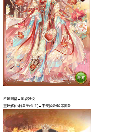
所屬圖鑒→風姿雅悅
靈犀解仙緣
(
皇子
/
公主
)
→
平安搖鈴
/
瑤席萬象