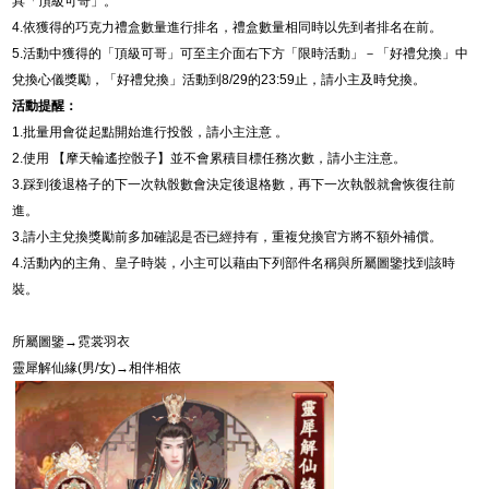
具「頂級可哥」。
4.
依獲得的巧克力禮盒數量進行排名，禮盒數量相同時以先到者排名在前。
5.
活動中獲得的「頂級可哥」可至主介面右下方「限時活動」－「
好禮兌換
」中
兌換心儀獎勵，「
好禮兌換
」活動到
8/29
的
23:59
止，請小主及時兌換。
活動提醒：
1.
批量用會從起點開始進行投骰，請小主注意 。
2.
使用 【摩天輪遙控骰子】並不會累積目標任務次數，請小主注意。
3.
踩到後退格子的下一次執骰數會決定後退格數，再下一次執骰就會恢復往前
進。
3.
請小主兌換獎勵前多加確認是否已經持有，重複兌換官方將不額外補償。
4.
活動內的主角、皇子時裝，小主可以藉由下列部件名稱與所屬圖鑒找到該時
裝。
所屬圖鑒→霓裳羽衣
靈犀解仙緣
(
男
/
女
)
→相伴相依