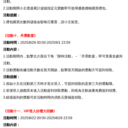
活動。
2.
活動期間小主透過累計儲值指定元寶數即可使用優惠價格購買禮包。
活動提醒：
1.
禮包購買次數與儲值金額每日重置，請小主留意。
《活動十、丹霏歡宴》
活動時間：
2025/8/26 00:00-2025/9/1 23:59
活動內容：
1.
活動期間內，點擊主介面右下角「限時活動」－「丹霏歡宴」即可查看並參與
活動。
2.
活動獎勵依據活動天數在當天開啟，點擊當天開啟的獎勵方可簽到領取。
活動提醒：
1.
假如小主在活動第三天時才首次登入，可簽到領取的是第三天的獎勵哦。
2.
若僅登入遊戲而未進入活動簽到領取獎勵，則視為主動放棄免費簽到領獎。
3.
錯過簽到的獎勵可於活動時間內消耗元寶補簽領取。
《活動十一、
VIP
登入好禮大回饋》
活動時間：
2025/8/22 00:00-2025/8/28 23:59
活動內容：