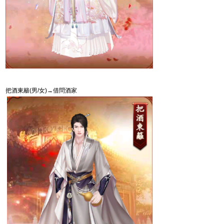
把酒東籬
(
男
/
女
)
→借問酒家