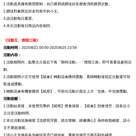
1.
活動道具擁有購買限制，自己購買或贈送好友都會消耗購買次數。
2.
贈送對象限定好友列表中的小主。
3.
該活動每日重置。
4.
本次活動每日商品內容相同。
《活動五、
煙雨江南
》
活動時間：
2025/8/22 00:00-2025/8/25 23:59
活動內容：
1.
活動期間內，點擊主介面右下角「限時活動」
-
「煙雨江南」即可查看並參與活
動。
2.
活動期間小主可使用【紙傘】轉動花傘獲得獎勵，累積轉動達指定次數還可領
取達成獎勵。
3.
轉動花傘有機會獲得【紙燈】，可前往活動介面左上方「兌換」中兌換獎勵。
活動提醒：
1.
活動結束後，未使用完畢的【紙燈】將會保留，【紙傘】則會清空，請各位小
主注意活動時間。
2.
本次活動兌換稱號【流燈照浮螢、踏古懷幽、經藏佛心】為特殊類稱號，請小
主不要錯過喔。
3.
請小主兌換前多加確認是否已經持有，重複兌換官方將不額外補償。