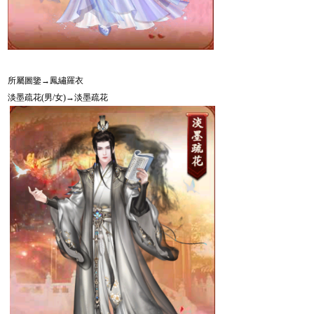
所屬圖鑒→鳳繡羅衣
淡墨疏花
(
男
/
女
)
→
淡墨疏花