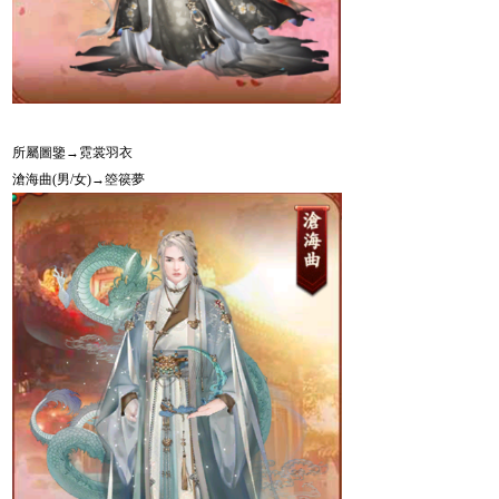
所屬圖鑒→霓裳羽衣
滄海曲
(
男
/
女
)
→
箜篌夢