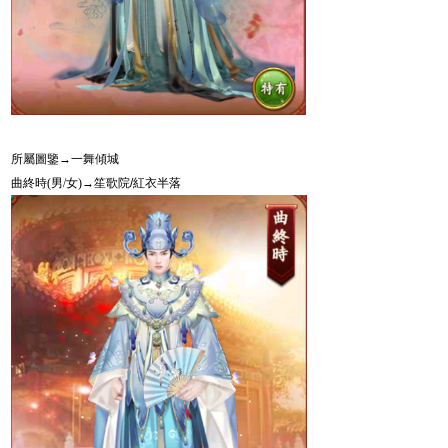
所屬圖鑒→一舞傾城
曲終時
(
男
/
女
)
→
笙歌院
/
紅衣半落