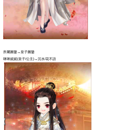
所屬圖鑒→皇子圖鑒
咪咪妮妮
(
皇子
/
公主
)
→沉水
/
花不語