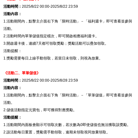
活動時間：
2025/8/22 00:00-2025/8/22 23:59
活動內容：
1.
活動期間內，點擊主介面右下角「限時活動」－「福利週卡」即可查看並參與
活動。
2.
活動時間內單筆儲值指定檔次，即可開啟相應福利週卡。
3.
開啟週卡後，連續
7
天都可領取獎勵；獎勵活動可以疊加領取。
活動提醒：
1.
獎勵需要每日上線手動領取，若當日未領取，則視為放棄。
《活動二、
單筆儲值
》
活動時間：
2025/8/22 00:00-2025/8/28 23:59
活動內容：
1.
活動期間內，點擊主介面右下角「限時活動」－「單筆儲值」即可查看並參與
活動。
2.
儲值活動指定元寶包，即可獲得對應獎勵。
活動提醒：
1.
活動期間內面板會顯示可領取次數，若次數為
0
即使儲值也無法獲取該獎勵。
2.
該活動每日重置，獎勵需手動領取，逾期未領取視同放棄領取。