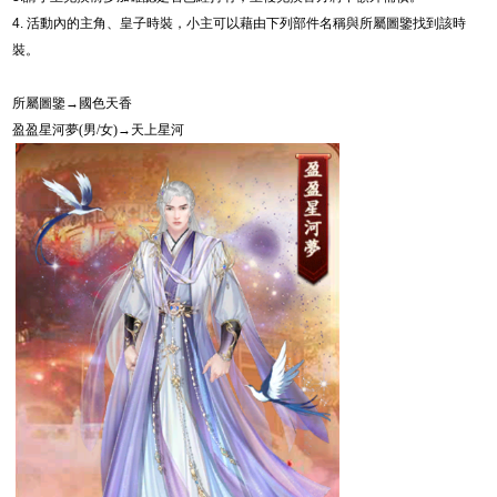
4.
活動內的主角、皇子時裝，小主可以藉由下列部件名稱與所屬圖鑒找到該時
裝。
所屬圖鑒→國色天香
盈盈星河夢
(
男
/
女
)
→
天上星河