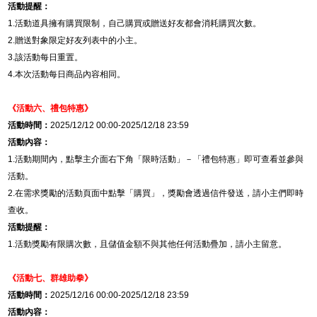
活動提醒：
1.
活動道具擁有購買限制，自己購買或贈送好友都會消耗購買次數。
2.
贈送對象限定好友列表中的小主。
3.
該活動每日重置。
4.
本次活動每日商品內容相同。
《活動六、
禮包特惠
》
活動時間：
2025/12/12 00:00-2025/12/18 23:59
活動內容：
1.
活動期間內，點擊主介面右下角「限時活動」－「禮包特惠」即可查看並參與
活動。
2.
在需求獎勵的活動頁面中點擊「購買」，獎勵會透過信件發送，請小主們即時
查收。
活動提醒：
1.
活動獎勵有限購次數，且儲值金額不與其他任何活動疊加，請小主留意。
《活動七、
群雄助拳
》
活動時間：
2025/12/16 00:00-2025/12/18 23:59
活動內容：