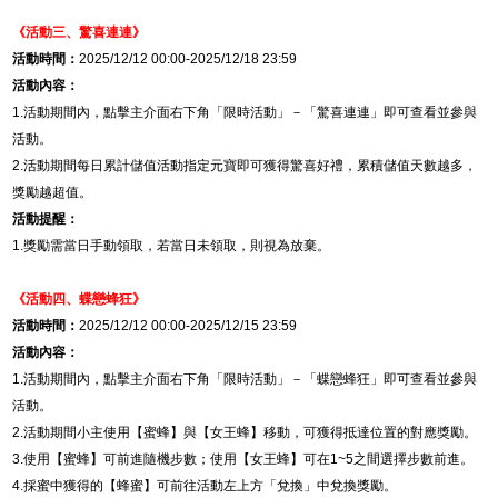
《活動三、
驚喜連連
》
活動時間：
2025/12/12 00:00-2025/12/18 23:59
活動內容：
1.
活動期間內，點擊主介面右下角「限時活動」－「驚喜連連」即可查看並參與
活動。
2.
活動期間每日累計儲值活動指定元寶即可獲得驚喜好禮，累積儲值天數越多，
獎勵越超值。
活動提醒：
1.
獎勵需當日手動領取，若當日未領取，則視為放棄。
《活動四、
蝶戀蜂狂
》
活動時間：
2025/12/12 00:00-2025/12/15 23:59
活動內容：
1.
活動期間內，點擊主介面右下角「限時活動」
－「
蝶戀蜂狂
」即可查看並參與
活動。
2.
活動期間小主使用【蜜蜂】與【女王蜂】移動，可獲得抵達位置的對應獎勵。
3.
使用【蜜蜂】可前進隨機步數；使用【女王蜂】可在
1~5
之間選擇步數前進。
4.
採蜜中獲得的【蜂蜜】可前往活動左上方「兌換」中兌換獎勵。