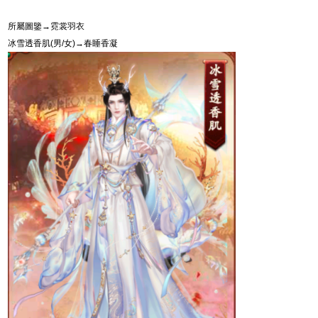
所屬圖鑒→霓裳羽衣
冰雪透香肌
(
男
/
女
)
→春睡香凝