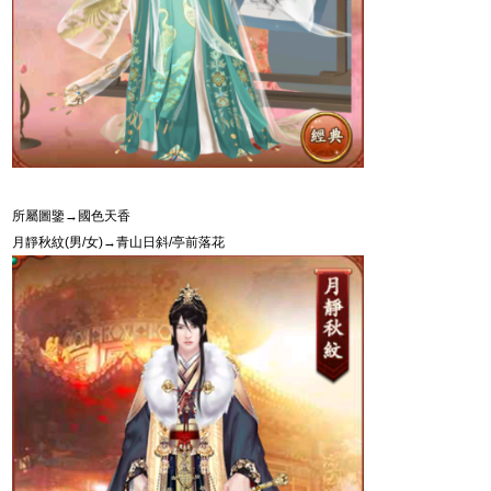
所屬圖鑒→國色天香
月靜秋紋
(
男
/
女
)
→青山日斜
/
亭前落花