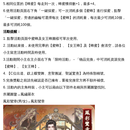
5.
相同位置的【蜂蜜】每走到一次，蜂蜜獲得數
+1
，最多
+4
。
6.
使用活動頁面右下角「一鍵採蜜」可一次消耗多個【蜜蜂】進行採蜜，
點擊
「一鍵採蜜」旁邊的齒輪可選擇每次【蜜蜂】的消耗量，每次最少可消耗
10
個，
最多可消耗
100
個。
活動提醒：
1.
點擊活動頁面中蜜蜂及女王蜂圖樣可單次使用。
2.
活動結束後，未使用完畢的【蜜蜂】、【女王蜂】及【蜂蜜】會清空，請各位
小主留意活動時間及時使用。
3.
活動期間小主在主介面右下角「限時活動」－「物品兌換」中可消耗資源兌換
【蜜蜂】、【女王蜂】。
4.
【
C
位出道、釵上蝶雙舞、意聖雅誕、聖誕驚熹】為特殊類稱號。
5.
兌換獎勵之前請先確認是否已擁有，重複兌換官方將不額外補償。
6.
活動內的主角時裝，小主可以藉由以下部件名稱與所屬圖鑒找到。
所屬圖鑒→鳳繡羅衣
鳳彩鸞章
(
男
/
女
)
→鳳彩鸞章