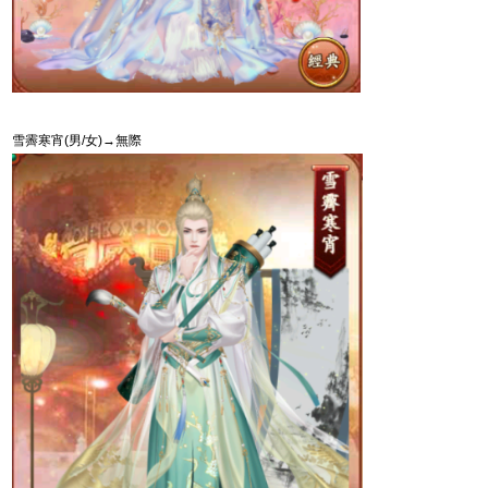
雪霽寒宵
(
男
/
女
)
→無際