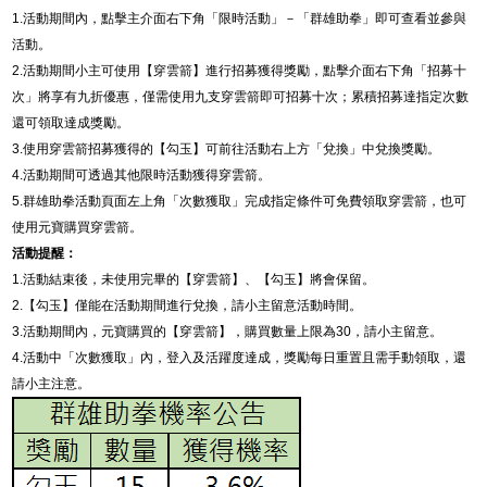
1.
活動期間內，
點擊主介面右下角「限時活動」－「
群雄助拳
」即可查看並參與
活動。
2.
活動期間小主可使用【穿雲箭】進行招募獲得獎勵，點擊介面右下角「招募十
次」將享有九折優惠，僅需使用九支穿雲箭即可招募十次；累積招募達指定次數
還可領取達成獎勵。
3.
使用穿雲箭招募獲得的【勾玉】可前往活動右上方「兌換」中兌換獎勵。
4.
活動期間可透過其他限時活動獲得穿雲箭。
5.
群雄助拳
活動頁面左上角「次數獲取」完成指定條件可免費領取穿雲箭，也可
使用元寶購買穿雲箭。
活動提醒：
1.
活動結束後，未使用完畢的【穿雲箭】、【勾玉】將會保留。
2.
【勾玉】僅能在活動期間進行兌換，請小主留意活動時間。
3.
活動期間內，元寶購買的【穿雲箭】，購買數量上限為
30
，請小主留意。
4.
活動中「次數獲取」內，登入及活躍度達成，獎勵每日重置且需手動領取，還
請小主注意。