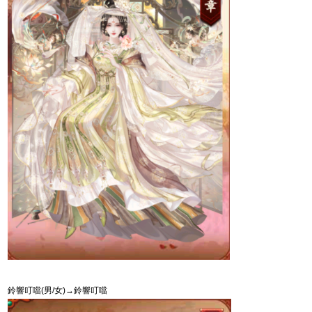
鈴響叮噹
(
男
/
女
)
→
鈴響叮噹