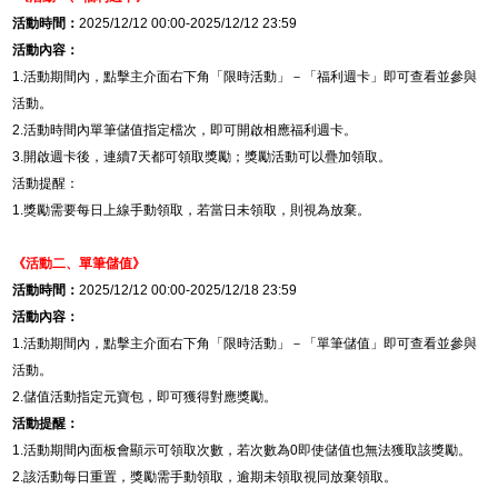
活動時間：
2025/12/12 00:00-2025/12/12 23:59
活動內容：
1.
活動期間內，點擊主介面右下角「限時活動」－「福利週卡」即可查看並參與
活動。
2.
活動時間內單筆儲值指定檔次，即可開啟相應福利週卡。
3.
開啟週卡後，連續
7
天都可領取獎勵；獎勵活動可以疊加領取。
活動提醒：
1.
獎勵需要每日上線手動領取，若當日未領取，則視為放棄。
《活動二、
單筆儲值
》
活動時間：
2025/12/12 00:00-2025/12/18 23:59
活動內容：
1.
活動期間內，點擊主介面右下角「限時活動」－「單筆儲值」即可查看並參與
活動。
2.
儲值活動指定元寶包，即可獲得對應獎勵。
活動提醒：
1.
活動期間內面板會顯示可領取次數，若次數為
0
即使儲值也無法獲取該獎勵。
2.
該活動每日重置，獎勵需手動領取，逾期未領取視同放棄領取。