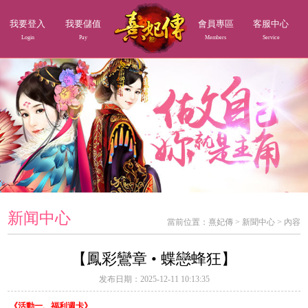
我要登入
我要儲值
會員專區
客服中心
Login
Pay
Members
Service
新闻中心
當前位置：
熹妃傳
>
新聞中心
>
內容
【鳳彩鸞章 • 蝶戀蜂狂】
发布日期：2025-12-11 10:13:35
《活動一、福利週卡》