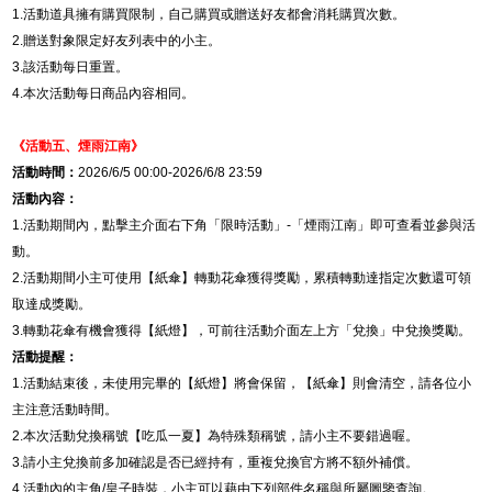
1.
活動道具擁有購買限制，自己購買或贈送好友都會消耗購買次數。
2.
贈送對象限定好友列表中的小主。
3.
該活動每日重置。
4.
本次活動每日商品內容相同。
《活動五、
煙雨江南
》
活動時間：
2026/6/5 00:00-2026/6/8 23:59
活動內容：
1.
活動期間內，點擊主介面右下角「限時活動」
-
「煙雨江南」即可查看並參與活
動。
2.
活動期間小主可使用【紙傘】轉動花傘獲得獎勵，累積轉動達指定次數還可領
取達成獎勵。
3.
轉動花傘有機會獲得【紙燈】，可前往活動介面左上方「兌換」中兌換獎勵。
活動提醒：
1.
活動結束後，未使用完畢的【紙燈】將會保留，【紙傘】則會清空，請各位小
主注意活動時間。
2.
本次活動兌換稱號【吃瓜一夏】為特殊類稱號，請小主不要錯過喔。
3.
請小主兌換前多加確認是否已經持有，重複兌換官方將不額外補償。
4.
活動內的主角
/
皇子時裝，小主可以藉由下列部件名稱與所屬圖鑒查詢。