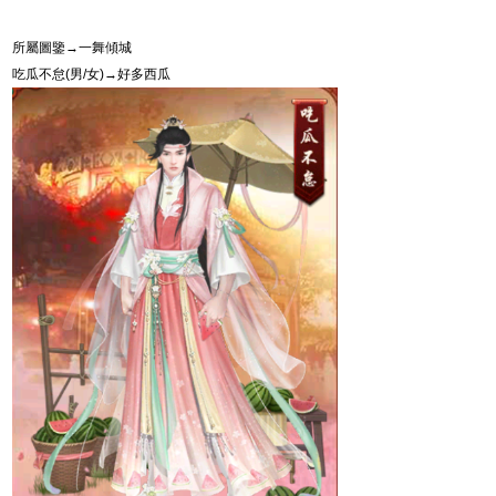
所屬圖鑒→一舞傾城
吃瓜不怠
(
男
/
女
)
→好多西瓜