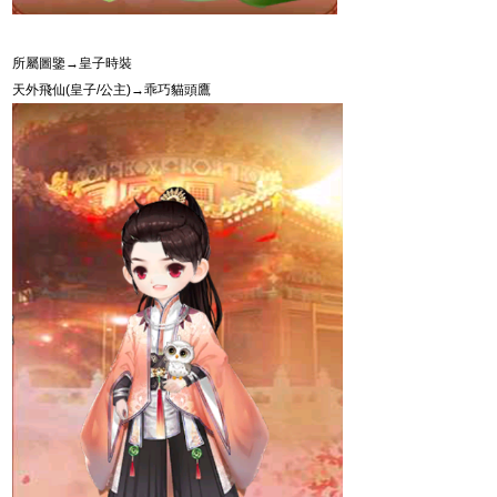
所屬圖鑒→皇子時裝
天外飛仙
(
皇子
/
公主
)
→乖巧貓頭鷹