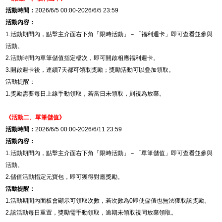
活動時間：
2026/6/5 00:00-2026/6/5 23:59
活動內容：
1.
活動期間內，點擊主介面右下角「限時活動」－「福利週卡」即可查看並參與
活動。
2.
活動時間內單筆儲值指定檔次，即可開啟相應福利週卡。
3.
開啟週卡後，連續
7
天都可領取獎勵；獎勵活動可以疊加領取。
活動提醒：
1.
獎勵需要每日上線手動領取，若當日未領取，則視為放棄。
《活動二、
單筆儲值
》
活動時間：
2026/6/5 00:00-2026/6/11 23:59
活動內容：
1.
活動期間內，點擊主介面右下角「限時活動」－「單筆儲值」即可查看並參與
活動。
2.
儲值活動指定元寶包，即可獲得對應獎勵。
活動提醒：
1.
活動期間內面板會顯示可領取次數，若次數為
0
即使儲值也無法獲取該獎勵。
2.
該活動每日重置，獎勵需手動領取，逾期未領取視同放棄領取。