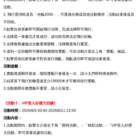
活動。
2.
飛行需消耗道具「光輪
2000
」，可透過任務或其他活動獲得，活動結束後道具
不回收。
3.
點擊自身形象即可開啟飛行法陣，完成法陣即可飛行。
4.
法陣需一筆畫完才算成功，成功與否將決定飛行距離。
5.
法陣會根據施法次數逐漸變難，法陣難度每日重置。
6.
達到一定距離即可獲得相應階段獎勵，可於活動介面左上角「獎勵」確認。
7.
點擊其他玩家形象可對其進行搗亂，搗亂成功即可使該玩家後退。
活動提醒：
1.
獎勵透過郵件發放，階段獎勵只會發送一次，請小主們即時查收郵件。
2.
結算當下飛行距離需達至少
19000
米才可獲得排行獎勵。
3.
活動期間任務獎勵不重置，請小主留意。
《活動十、
VIP
登入好禮大回饋》
活動時間：
2026/6/5 00:00-2026/6/11 23:59
活動內容：
1.
活動期間內，點擊主介面右下角「限時活動」－「精彩活動」
-
「
VIP
登入好禮
大回饋」即可查看並參與活動。