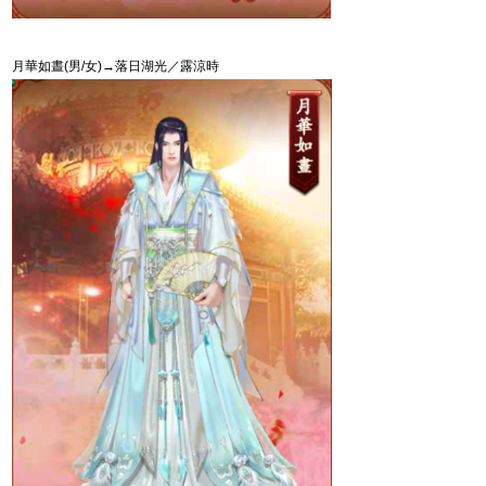
月華如晝
(
男
/
女
)
→落日湖光／露涼時