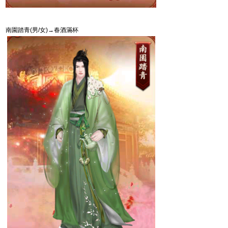
南園踏青
(
男
/
女
)
→春酒滿杯