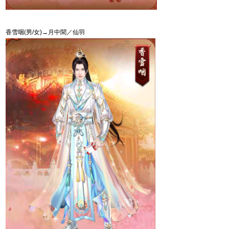
香雪咽
(
男
/
女
)
→月中聞／仙羽