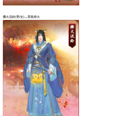
擲火流鈴
(
男
/
女
)
→景龍燈火