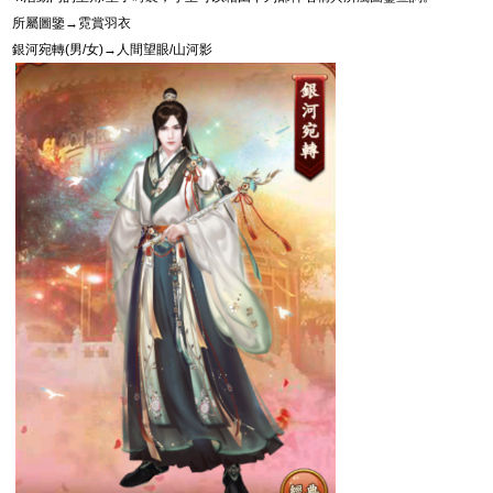
所屬圖鑒→霓賞羽衣
銀河宛轉
(
男
/
女
)
→人間望眼
/
山河影