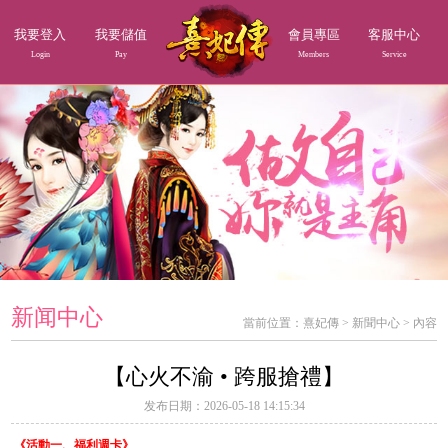
我要登入
我要儲值
會員專區
客服中心
Login
Pay
Members
Service
新闻中心
當前位置：
熹妃傳
>
新聞中心
>
內容
【心火不渝 • 跨服搶禮】
发布日期：2026-05-18 14:15:34
《活動一、福利週卡》