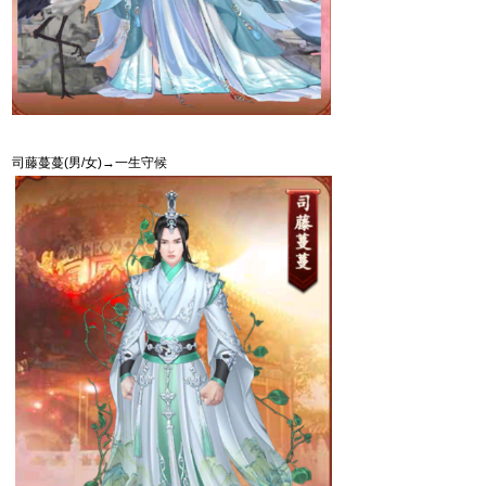
司藤蔓蔓
(
男
/
女
)
→一生守候