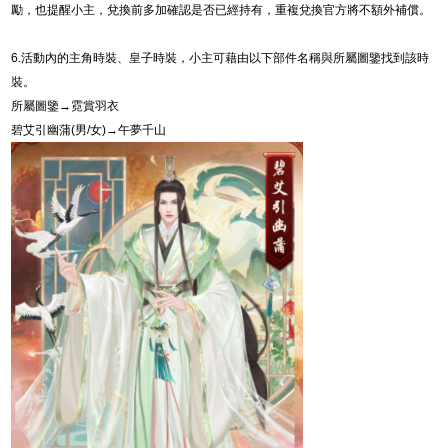
勵，也提醒小主，兌換前多加確認是否已經持有，重複兌換官方將不額外補償。
6.
活動內的主角時裝、皇子時裝，小主可藉由以下部件名稱與所屬圖鑒找到該時
裝。
所屬圖鑒→霓賞羽衣
碧艾引幽蒲
(
男
/
女
)
→午夢千山