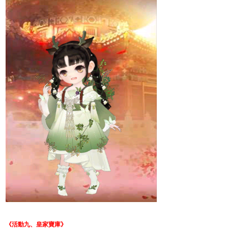
《活動九、
皇家寶庫
》