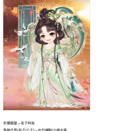
所屬圖鑒→皇子時裝
青梅竹馬
(
皇子
/
公主
)
→向竹欄騎
/
少縷金華