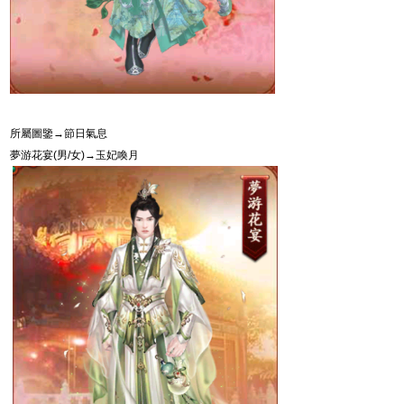
所屬圖鑒→節日氣息
夢游花宴
(
男
/
女
)
→玉妃喚月