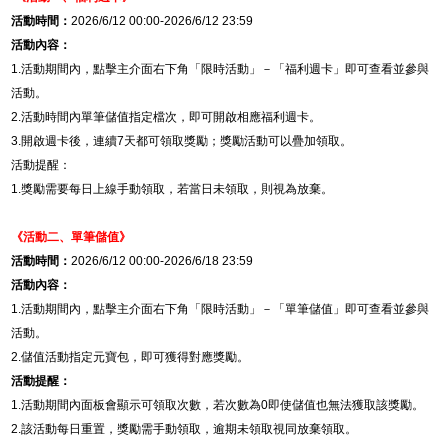
活動時間：
2026/6/12 00:00-2026/6/12 23:59
活動內容：
1.
活動期間內，點擊主介面右下角「限時活動」－「福利週卡」即可查看並參與
活動。
2.
活動時間內單筆儲值指定檔次，即可開啟相應福利週卡。
3.
開啟週卡後，連續
7
天都可領取獎勵；獎勵活動可以疊加領取。
活動提醒：
1.
獎勵需要每日上線手動領取，若當日未領取，則視為放棄。
《活動二、
單筆儲值
》
活動時間：
2026/6/12 00:00-2026/6/18 23:59
活動內容：
1.
活動期間內，點擊主介面右下角「限時活動」－「單筆儲值」即可查看並參與
活動。
2.
儲值活動指定元寶包，即可獲得對應獎勵。
活動提醒：
1.
活動期間內面板會顯示可領取次數，若次數為
0
即使儲值也無法獲取該獎勵。
2.
該活動每日重置，獎勵需手動領取，逾期未領取視同放棄領取。