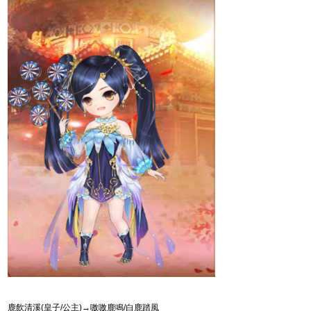
鹿飲清溪
(
皇子
/
公主
)
→嗷嗷鹿鳴
/
白鹿踏風