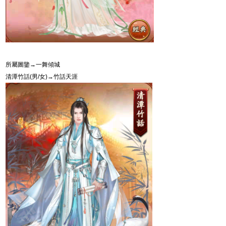
所屬圖鑒→一舞傾城
清潭竹話
(
男
/
女
)
→竹話天涯