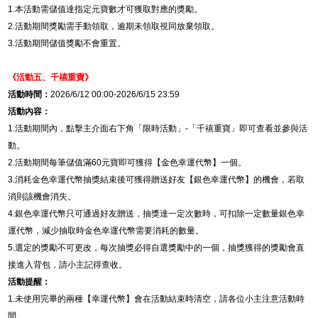
1.
本活動需儲值達指定元寶數才可獲取對應的獎勵。
2.
活動期間獎勵需手動領取，逾期未領取視同放棄領取。
3.
活動期間儲值獎勵不會重置。
《活動五、
千禧重寶
》
活動時間：
2026/6/12 00:00-2026/6/15 23:59
活動內容：
1.
活動期間內，點擊主介面右下角「限時活動」
-
「千禧重寶」即可查看並參與活
動。
2.
活動期間每筆儲值滿
60
元寶即可獲得【金色幸運代幣】一個。
3.
消耗金色幸運代幣抽獎結束後可獲得贈送好友【銀色幸運代幣】的機會，若取
消則該機會消失。
4.
銀色幸運代幣只可通過好友贈送，抽獎達一定次數時，可扣除一定數量銀色幸
運代幣，減少抽取時金色幸運代幣需要消耗的數量。
5.
選定的獎勵不可更改，每次抽獎必得自選獎勵中的一個，抽獎獲得的獎勵會直
接進入背包，請小主記得查收。
活動提醒：
1.
未使用完畢的兩種【幸運代幣】會在活動結束時清空，請各位小主注意活動時
間。