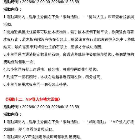
活動時間：
2026/6/12 00:00-2026/6/18 23:59
活動內容：
1.
活動期間內，點擊主介面右下角「限時活動」－「海味人生」即可查看並參與
活動。
2.
開始遊戲後按住螢幕可以使木板增長，鬆手後木板倒下鋪平後，徐榮遠會沿著
木板行走，若木板右端沒有搭在石頭上，徐榮遠會在行走結束後掉入水中，遊戲
結束，最終需要來到靖雪公主的石頭上，遊戲才會成功通關。
3.
小主單局內通過指定數量的石頭，會透過遊戲信件發放階段獎勵，每個階段的
獎勵僅能領取一次。
4.
若小主同時登上速通榜、積分榜，可獲得兩份排行獎勵。
5.
到達下一個石頭時，木板右端越靠近石頭左側，積分越高。
6.
小主可使用木板在同一個石頭上移動。
《活動十二、
VIP
登入好禮大回饋》
活動時間：
2026/6/12 00:00-2026/6/18 23:59
活動內容：
1.
活動期間內，點擊主介面右下角「限時活動」－「精彩活動」
-
「
VIP
登入好禮
大回饋」即可查看並參與活動。
2.
活動期間內
VIP
達指定等級即可領取對應獎勵。