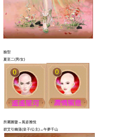
臉型
夏至二
(
男
/
女
)
所屬圖鑒→風姿雅悅
碧艾引幽蒲
(
皇子
/
公主
)
→午夢千山