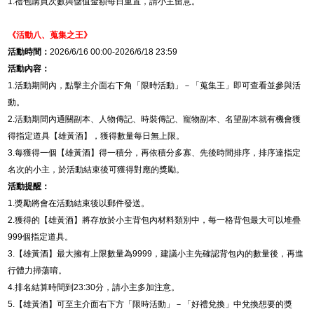
1.
禮包購買次數與儲值金額每日重置，請小主留意。
《活動八、
蒐集之王
》
活動時間：
2026/6/16 00:00-2026/6/18 23:59
活動內容：
1.
活動期間內，點擊主介面右下角「限時活動」－「蒐集王」即可查看並參與活
動。
2.
活動期間內通關副本、人物傳記、時裝傳記、寵物副本、名望副本就有機會獲
得指定道具【雄黃酒】，獲得數量每日無上限。
3.
每獲得一個【雄黃酒】得一積分，再依積分多寡、先後時間排序，排序達指定
名次的小主，於活動結束後可獲得對應的獎勵。
活動提醒：
1.
獎勵將會在活動結束後以郵件發送。
2.
獲得的【雄黃酒】將存放於小主背包內材料類別中，每一格背包最大可以堆疊
999
個指定道具。
3.
【雄黃酒】最大擁有上限數量為
9999
，建議小主先確認背包內的數量後，再進
行體力掃蕩唷。
4.
排名結算時間到
23:30
分，請小主多加注意。
5.
【雄黃酒】可至主介面右下方「限時活動」－「好禮兌換」中兌換想要的獎