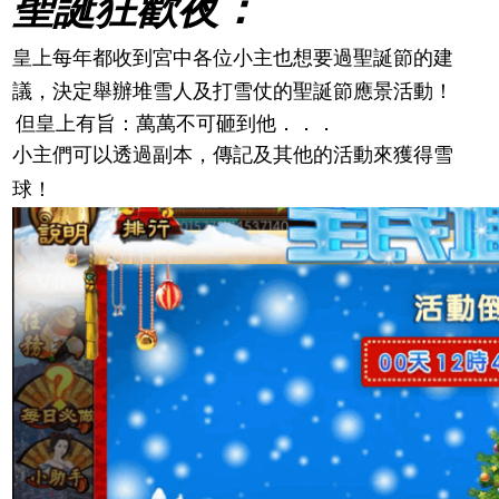
聖誕狂歡夜：
皇上每年都收到宮中各位小主也想要過聖誕節的建
議，決定舉辦堆雪人及打雪仗的聖誕節應景活動！
但皇上有旨：萬萬不可砸到他．．．
小主們可以透過副本，傳記及其他的活動來獲得雪
球！