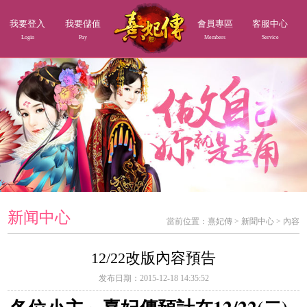
我要登入
我要儲值
會員專區
客服中心
Login
Pay
Members
Service
新闻中心
當前位置：
熹妃傳
>
新聞中心
>
內容
12/22改版內容預告
发布日期：2015-12-18 14:35:52
12/22(
)