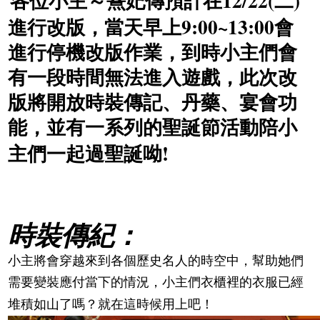
各位小主～熹妃傳預計在
二
9:00~13:00
進行改版，當天早上
會
進行停機改版作業，到時小主們會
有一段時間無法進入遊戲，此次改
版將開放時裝傳記、丹藥、宴會功
能，並有一系列的聖誕節活動陪小
!
主們一起過聖誕呦
時裝傳紀：
小主將會穿越來到各個歷史名人的時空中，幫助她們
需要變裝應付當下的情況，小主們衣櫃裡的衣服已經
堆積如山了嗎？就在這時候用上吧！