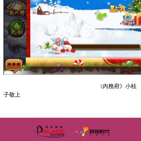
內務府》小桂
《
子敬上